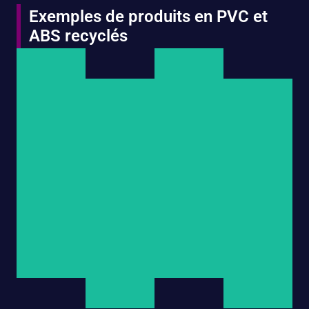
Exemples de produits en PVC et
ABS recyclés
Produits
Produits
En
En
PVC
ABS
Produits
Produits
Recyclé
Recyclé
En
En
PVC
ABS
Recyclé
Recyclé